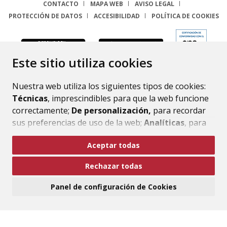
CONTACTO
MAPA WEB
AVISO LEGAL
PROTECCIÓN DE DATOS
ACCESIBILIDAD
POLÍTICA DE COOKIES
ENLACE
Este sitio utiliza cookies
Nuestra web utiliza los siguientes tipos de cookies:
Técnicas
, imprescindibles para que la web funcione
correctamente;
De personalización,
para recordar
sus preferencias de uso de la web;
Analíticas
, para
mejorar el funcionamiento de la web y sus servicios.
Aceptar todas
Si acepta pulsando el botón
“Aceptar todas”
Rechazar todas
consideramos que acepta su uso. Si pulsa el botón
“Rechazar todas”
o continúa navegando sin realizar
Panel de configuración de Cookies
ninguna acción, se guardarán las cookies técnicas
imprescindibles. Para personalizar sus preferencias
acceda al
“Panel de configuración de cookies”.