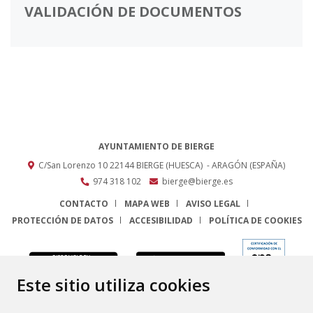
VALIDACIÓN DE DOCUMENTOS
AYUNTAMIENTO DE BIERGE
C/San Lorenzo 10
22144
BIERGE (HUESCA)
- ARAGÓN
(ESPAÑA)
974 318 102
bierge@bierge.es
CONTACTO
MAPA WEB
AVISO LEGAL
PROTECCIÓN DE DATOS
ACCESIBILIDAD
POLÍTICA DE COOKIES
ENLACE
Este sitio utiliza cookies