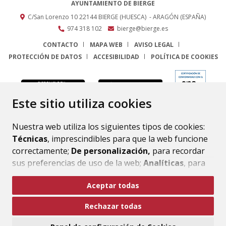
AYUNTAMIENTO DE BIERGE
C/San Lorenzo 10
22144
BIERGE (HUESCA)
- ARAGÓN
(ESPAÑA)
974 318 102
bierge@bierge.es
CONTACTO
MAPA WEB
AVISO LEGAL
PROTECCIÓN DE DATOS
ACCESIBILIDAD
POLÍTICA DE COOKIES
ENLACE
Este sitio utiliza cookies
Nuestra web utiliza los siguientes tipos de cookies:
Técnicas
, imprescindibles para que la web funcione
correctamente;
De personalización,
para recordar
sus preferencias de uso de la web;
Analíticas
, para
mejorar el funcionamiento de la web y sus servicios.
Aceptar todas
Si acepta pulsando el botón
“Aceptar todas”
Rechazar todas
consideramos que acepta su uso. Si pulsa el botón
“Rechazar todas”
o continúa navegando sin realizar