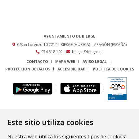
AYUNTAMIENTO DE BIERGE
C/San Lorenzo 10
22144
BIERGE (HUESCA)
- ARAGÓN
(ESPAÑA)
974 318 102
bierge@bierge.es
CONTACTO
MAPA WEB
AVISO LEGAL
PROTECCIÓN DE DATOS
ACCESIBILIDAD
POLÍTICA DE COOKIES
ENLACE
Este sitio utiliza cookies
Nuestra web utiliza los siguientes tipos de cookies: