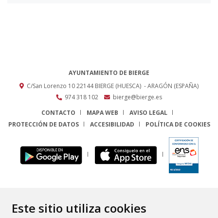
AYUNTAMIENTO DE BIERGE
C/San Lorenzo 10
22144
BIERGE (HUESCA)
- ARAGÓN
(ESPAÑA)
974 318 102
bierge@bierge.es
CONTACTO
MAPA WEB
AVISO LEGAL
PROTECCIÓN DE DATOS
ACCESIBILIDAD
POLÍTICA DE COOKIES
ENLACE
Este sitio utiliza cookies