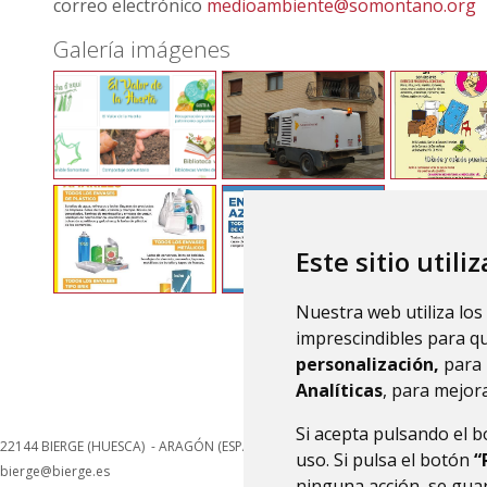
correo electrónico
medioambiente@somontano.org
Galería imágenes
Este sitio utili
Nuestra web utiliza los
imprescindibles para q
personalización,
para 
Analíticas
, para mejora
Si acepta pulsando el 
22144
BIERGE (HUESCA)
- ARAGÓN
(ESPAÑA)
uso. Si pulsa el botón
“
bierge@bierge.es
ninguna acción, se guar