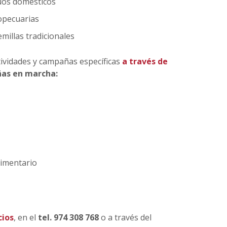
duos domésticos
ropecuarias
emillas tradicionales
tividades y campañas específicas
a través de
ñas en marcha:
limentario
cios
, en el
tel. 974 308 768
o a través del