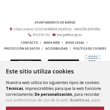
AYUNTAMIENTO DE BIERGE
C/San Lorenzo 10
22144
BIERGE (HUESCA)
- ARAGÓN
(ESPAÑA)
974 318 102
bierge@bierge.es
CONTACTO
MAPA WEB
AVISO LEGAL
PROTECCIÓN DE DATOS
ACCESIBILIDAD
POLÍTICA DE COOKIES
ENLACE
Este sitio utiliza cookies
Nuestra web utiliza los siguientes tipos de cookies:
Técnicas
, imprescindibles para que la web funcione
correctamente;
De personalización,
para recordar
sus preferencias de uso de la web;
Analíticas
, para
mejorar el funcionamiento de la web y sus servicios.