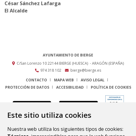
César Sánchez Lafarga
El Alcalde
AYUNTAMIENTO DE BIERGE
C/San Lorenzo 10
22144
BIERGE (HUESCA)
- ARAGÓN
(ESPAÑA)
974 318 102
bierge@bierge.es
CONTACTO
MAPA WEB
AVISO LEGAL
PROTECCIÓN DE DATOS
ACCESIBILIDAD
POLÍTICA DE COOKIES
ENLACE
Este sitio utiliza cookies
Nuestra web utiliza los siguientes tipos de cookies: