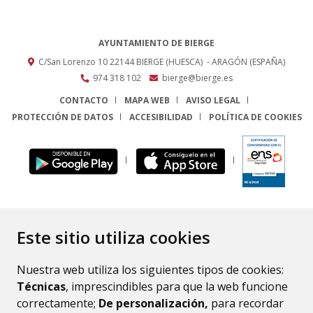
AYUNTAMIENTO DE BIERGE
C/San Lorenzo 10
22144
BIERGE (HUESCA)
- ARAGÓN
(ESPAÑA)
974 318 102
bierge@bierge.es
CONTACTO
MAPA WEB
AVISO LEGAL
PROTECCIÓN DE DATOS
ACCESIBILIDAD
POLÍTICA DE COOKIES
ENLACE
Este sitio utiliza cookies
Nuestra web utiliza los siguientes tipos de cookies:
Técnicas
, imprescindibles para que la web funcione
correctamente;
De personalización,
para recordar