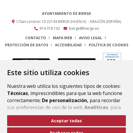
AYUNTAMIENTO DE BIERGE
C/San Lorenzo 10
22144
BIERGE (HUESCA)
- ARAGÓN
(ESPAÑA)
974 318 102
bierge@bierge.es
CONTACTO
MAPA WEB
AVISO LEGAL
PROTECCIÓN DE DATOS
ACCESIBILIDAD
POLÍTICA DE COOKIES
ENLACE
Este sitio utiliza cookies
Nuestra web utiliza los siguientes tipos de cookies:
Técnicas
, imprescindibles para que la web funcione
correctamente;
De personalización,
para recordar
sus preferencias de uso de la web;
Analíticas
, para
mejorar el funcionamiento de la web y sus servicios.
Aceptar todas
Si acepta pulsando el botón
“Aceptar todas”
Rechazar todas