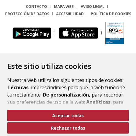
CONTACTO
MAPA WEB
AVISO LEGAL
PROTECCIÓN DE DATOS
ACCESIBILIDAD
POLÍTICA DE COOKIES
ENLACE
Este sitio utiliza cookies
Nuestra web utiliza los siguientes tipos de cookies:
Técnicas
, imprescindibles para que la web funcione
correctamente;
De personalización,
para recordar
sus preferencias de uso de la web;
Analíticas
, para
mejorar el funcionamiento de la web y sus servicios.
Aceptar todas
Si acepta pulsando el botón
“Aceptar todas”
Rechazar todas
consideramos que acepta su uso. Si pulsa el botón