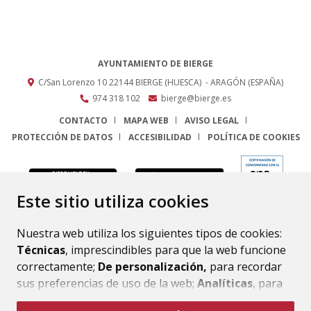
AYUNTAMIENTO DE BIERGE
C/San Lorenzo 10
22144
BIERGE (HUESCA)
- ARAGÓN
(ESPAÑA)
974 318 102
bierge@bierge.es
CONTACTO
MAPA WEB
AVISO LEGAL
PROTECCIÓN DE DATOS
ACCESIBILIDAD
POLÍTICA DE COOKIES
ENLACE
Este sitio utiliza cookies
Nuestra web utiliza los siguientes tipos de cookies:
Técnicas
, imprescindibles para que la web funcione
correctamente;
De personalización,
para recordar
sus preferencias de uso de la web;
Analíticas
, para
mejorar el funcionamiento de la web y sus servicios.