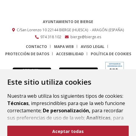
AYUNTAMIENTO DE BIERGE
C/San Lorenzo 10
22144
BIERGE (HUESCA)
- ARAGÓN
(ESPAÑA)
974 318 102
bierge@bierge.es
CONTACTO
MAPA WEB
AVISO LEGAL
PROTECCIÓN DE DATOS
ACCESIBILIDAD
POLÍTICA DE COOKIES
ENLACE
Este sitio utiliza cookies
Nuestra web utiliza los siguientes tipos de cookies:
Técnicas
, imprescindibles para que la web funcione
correctamente;
De personalización,
para recordar
sus preferencias de uso de la web;
Analíticas
, para
mejorar el funcionamiento de la web y sus servicios.
Aceptar todas