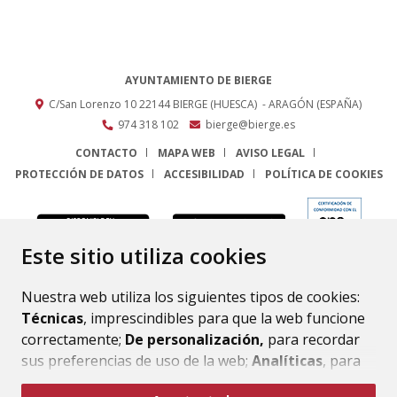
AYUNTAMIENTO DE BIERGE
C/San Lorenzo 10
22144
BIERGE (HUESCA)
- ARAGÓN
(ESPAÑA)
974 318 102
bierge@bierge.es
CONTACTO
MAPA WEB
AVISO LEGAL
PROTECCIÓN DE DATOS
ACCESIBILIDAD
POLÍTICA DE COOKIES
ENLACE
Este sitio utiliza cookies
Nuestra web utiliza los siguientes tipos de cookies:
Técnicas
, imprescindibles para que la web funcione
correctamente;
De personalización,
para recordar
sus preferencias de uso de la web;
Analíticas
, para
mejorar el funcionamiento de la web y sus servicios.