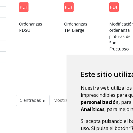
PDF
PDF
PDF
Ordenanzas
Ordenanzas
Modificació
PDSU
TM Bierge
ordenanza
pinturas de
San
Fructuoso
Este sitio utili
Nuestra web utiliza los
imprescindibles para q
5 entradas
Mostrando el intervalo 26 - 30 de 32 res
personalización,
para 
Analíticas
, para mejora
Si acepta pulsando el 
uso. Si pulsa el botón
“