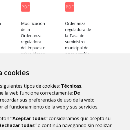
PDF
PDF
n
Modificación
Ordenanza
de la
reguladora de
Ordenanza
la Tasa de
reguladora
suministro
del Impuesto
municipal de
sobre bienes
agua potable
inmuebles de
naturaleza
za cookies
rústica
 siguientes tipos de cookies:
Técnicas
,
ue la web funcione correctamente;
De
ultados.
1
...
5
6
7
recordar sus preferencias de uso de la web;
r el funcionamiento de la web y sus servicios.
botón
“Aceptar todas”
consideramos que acepta su
Rechazar todas”
o continúa navegando sin realizar