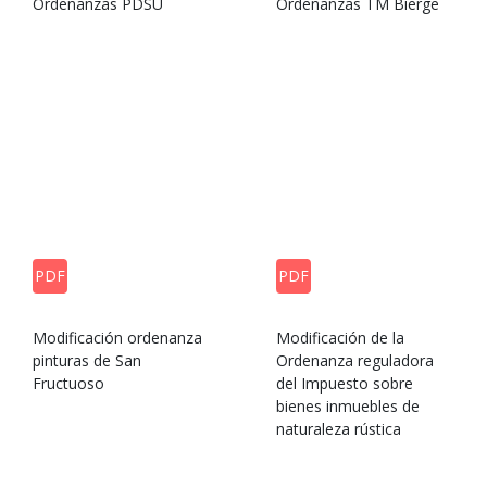
Ordenanzas PDSU
Ordenanzas TM Bierge
PDF
PDF
Modificación ordenanza
Modificación de la
pinturas de San
Ordenanza reguladora
Fructuoso
del Impuesto sobre
bienes inmuebles de
naturaleza rústica