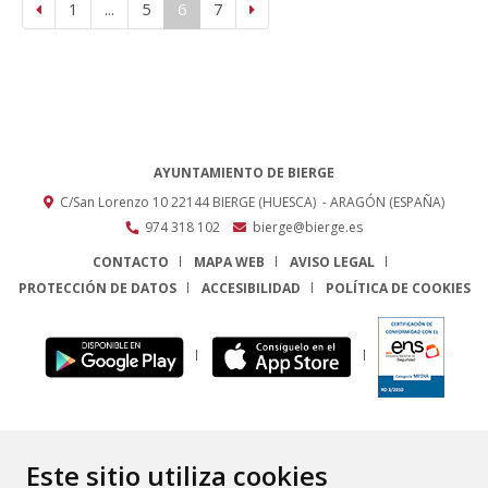
1
...
5
6
7
AYUNTAMIENTO DE BIERGE
C/San Lorenzo 10
22144
BIERGE (HUESCA)
- ARAGÓN
(ESPAÑA)
974 318 102
bierge@bierge.es
CONTACTO
MAPA WEB
AVISO LEGAL
PROTECCIÓN DE DATOS
ACCESIBILIDAD
POLÍTICA DE COOKIES
ENLACE
Este sitio utiliza cookies