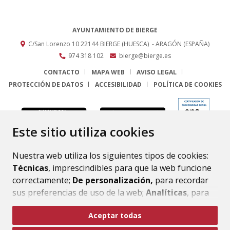
AYUNTAMIENTO DE BIERGE
C/San Lorenzo 10
22144
BIERGE (HUESCA)
- ARAGÓN
(ESPAÑA)
974 318 102
bierge@bierge.es
CONTACTO
MAPA WEB
AVISO LEGAL
PROTECCIÓN DE DATOS
ACCESIBILIDAD
POLÍTICA DE COOKIES
ENLACE
Este sitio utiliza cookies
Nuestra web utiliza los siguientes tipos de cookies:
Técnicas
, imprescindibles para que la web funcione
correctamente;
De personalización,
para recordar
sus preferencias de uso de la web;
Analíticas
, para
mejorar el funcionamiento de la web y sus servicios.
Aceptar todas
Si acepta pulsando el botón
“Aceptar todas”