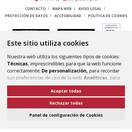
CONTACTO
MAPA WEB
AVISO LEGAL
PROTECCIÓN DE DATOS
ACCESIBILIDAD
POLÍTICA DE COOKIES
ENLACE
Este sitio utiliza cookies
Nuestra web utiliza los siguientes tipos de cookies:
Técnicas
, imprescindibles para que la web funcione
correctamente;
De personalización,
para recordar
sus preferencias de uso de la web;
Analíticas
, para
mejorar el funcionamiento de la web y sus servicios.
Aceptar todas
Si acepta pulsando el botón
“Aceptar todas”
Rechazar todas
consideramos que acepta su uso. Si pulsa el botón
“Rechazar todas”
o continúa navegando sin realizar
Panel de configuración de Cookies
ninguna acción, se guardarán las cookies técnicas
imprescindibles. Para personalizar sus preferencias