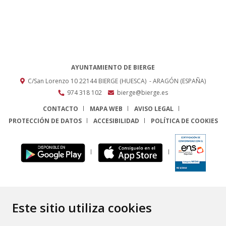
AYUNTAMIENTO DE BIERGE
C/San Lorenzo 10
22144
BIERGE (HUESCA)
- ARAGÓN
(ESPAÑA)
974 318 102
bierge@bierge.es
CONTACTO
MAPA WEB
AVISO LEGAL
PROTECCIÓN DE DATOS
ACCESIBILIDAD
POLÍTICA DE COOKIES
ENLACE
Este sitio utiliza cookies