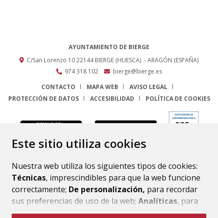
AYUNTAMIENTO DE BIERGE
C/San Lorenzo 10
22144
BIERGE (HUESCA)
- ARAGÓN
(ESPAÑA)
974 318 102
bierge@bierge.es
CONTACTO
MAPA WEB
AVISO LEGAL
PROTECCIÓN DE DATOS
ACCESIBILIDAD
POLÍTICA DE COOKIES
ENLACE
Este sitio utiliza cookies
Nuestra web utiliza los siguientes tipos de cookies:
Técnicas
, imprescindibles para que la web funcione
correctamente;
De personalización,
para recordar
sus preferencias de uso de la web;
Analíticas
, para
mejorar el funcionamiento de la web y sus servicios.