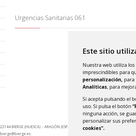
Urgencias Sanitarias 061
Este sitio utili
Nuestra web utiliza los
imprescindibles para q
personalización,
para 
Analíticas
, para mejora
Si acepta pulsando el 
uso. Si pulsa el botón
“
ninguna acción, se guar
personalizar sus prefe
22144
BIERGE (HUESCA)
- ARAGÓN
(ESPAÑA)
cookies”.
bierge@bierge.es