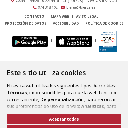
C/San Lorenzo 10
22144
BIERGE (HUESCA)
- ARAGÓN
(ESPAÑA)
974 318 102
bierge@bierge.es
CONTACTO
MAPA WEB
AVISO LEGAL
PROTECCIÓN DE DATOS
ACCESIBILIDAD
POLÍTICA DE COOKIES
ENLACE
Este sitio utiliza cookies
Nuestra web utiliza los siguientes tipos de cookies:
Técnicas
, imprescindibles para que la web funcione
correctamente;
De personalización,
para recordar
sus preferencias de uso de la web;
Analíticas
, para
mejorar el funcionamiento de la web y sus servicios.
Aceptar todas
Si acepta pulsando el botón
“Aceptar todas”