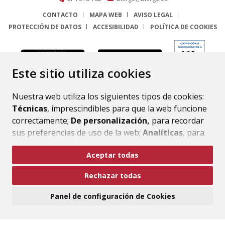
CONTACTO
MAPA WEB
AVISO LEGAL
PROTECCIÓN DE DATOS
ACCESIBILIDAD
POLÍTICA DE COOKIES
ENLACE
Este sitio utiliza cookies
Nuestra web utiliza los siguientes tipos de cookies:
Técnicas
, imprescindibles para que la web funcione
correctamente;
De personalización,
para recordar
sus preferencias de uso de la web;
Analíticas
, para
mejorar el funcionamiento de la web y sus servicios.
Aceptar todas
Si acepta pulsando el botón
“Aceptar todas”
Rechazar todas
consideramos que acepta su uso. Si pulsa el botón
“Rechazar todas”
o continúa navegando sin realizar
Panel de configuración de Cookies
ninguna acción, se guardarán las cookies técnicas
imprescindibles. Para personalizar sus preferencias