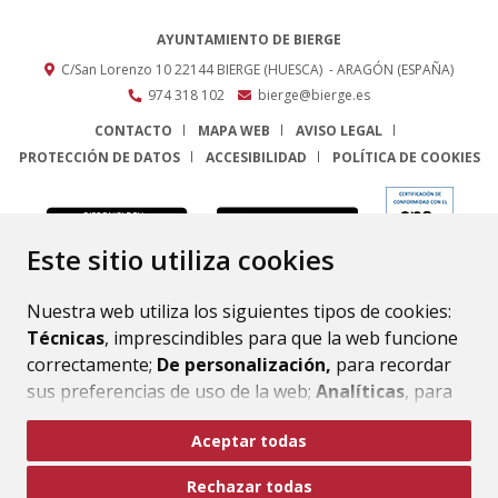
AYUNTAMIENTO DE BIERGE
C/San Lorenzo 10
22144
BIERGE (HUESCA)
- ARAGÓN
(ESPAÑA)
974 318 102
bierge@bierge.es
CONTACTO
MAPA WEB
AVISO LEGAL
PROTECCIÓN DE DATOS
ACCESIBILIDAD
POLÍTICA DE COOKIES
ENLACE
Este sitio utiliza cookies
Nuestra web utiliza los siguientes tipos de cookies:
Técnicas
, imprescindibles para que la web funcione
correctamente;
De personalización,
para recordar
sus preferencias de uso de la web;
Analíticas
, para
mejorar el funcionamiento de la web y sus servicios.
Aceptar todas
Si acepta pulsando el botón
“Aceptar todas”
Rechazar todas
consideramos que acepta su uso. Si pulsa el botón