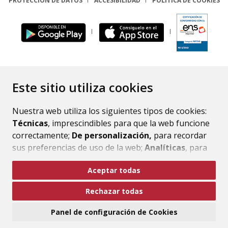
PROTECCIÓN DE DATOS
ACCESIBILIDAD
POLÍTICA DE COOKIES
ENLACE
Este sitio utiliza cookies
Nuestra web utiliza los siguientes tipos de cookies:
Técnicas
, imprescindibles para que la web funcione
correctamente;
De personalización,
para recordar
sus preferencias de uso de la web;
Analíticas
, para
mejorar el funcionamiento de la web y sus servicios.
Aceptar todas
Si acepta pulsando el botón
“Aceptar todas”
Rechazar todas
consideramos que acepta su uso. Si pulsa el botón
“Rechazar todas”
o continúa navegando sin realizar
Panel de configuración de Cookies
ninguna acción, se guardarán las cookies técnicas