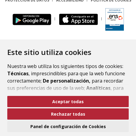
PROTECCIÓN DE DATOS
ACCESIBILIDAD
POLÍTICA DE COOKIES
ENLACE
Este sitio utiliza cookies
Nuestra web utiliza los siguientes tipos de cookies:
Técnicas
, imprescindibles para que la web funcione
correctamente;
De personalización,
para recordar
sus preferencias de uso de la web;
Analíticas
, para
mejorar el funcionamiento de la web y sus servicios.
Aceptar todas
Si acepta pulsando el botón
“Aceptar todas”
Rechazar todas
consideramos que acepta su uso. Si pulsa el botón
“Rechazar todas”
o continúa navegando sin realizar
Panel de configuración de Cookies
ninguna acción, se guardarán las cookies técnicas