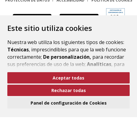
PROTECCIÓN DE DATOS
ACCESIBILIDAD
POLÍTICA DE COOKIES
ENLACE
Este sitio utiliza cookies
Nuestra web utiliza los siguientes tipos de cookies:
Técnicas
, imprescindibles para que la web funcione
correctamente;
De personalización,
para recordar
sus preferencias de uso de la web;
Analíticas
, para
mejorar el funcionamiento de la web y sus servicios.
Aceptar todas
Si acepta pulsando el botón
“Aceptar todas”
Rechazar todas
consideramos que acepta su uso. Si pulsa el botón
“Rechazar todas”
o continúa navegando sin realizar
Panel de configuración de Cookies
ninguna acción, se guardarán las cookies técnicas
imprescindibles. Para personalizar sus preferencias
acceda al
“Panel de configuración de cookies”.
Puede consultar más información, cómo