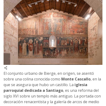
El conjunto urbano de Bierge, en origen, se asentó
sobre una colina conocida como
Monte Cascallo
, en la
que se asegura que hubo un castillo. La
iglesia
parroquial dedicada a Santiago
, es una reforma del
siglo XVI sobre un templo más antiguo. La portada con
decoración renacentista y la galería de arcos de medio