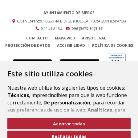
AYUNTAMIENTO DE BIERGE
C/San Lorenzo 10
22144
BIERGE (HUESCA)
- ARAGÓN
(ESPAÑA)
974 318 102
bierge@bierge.es
CONTACTO
MAPA WEB
AVISO LEGAL
PROTECCIÓN DE DATOS
ACCESIBILIDAD
POLÍTICA DE COOKIES
ENLACE
Este sitio utiliza cookies
Nuestra web utiliza los siguientes tipos de cookies:
Técnicas
, imprescindibles para que la web funcione
correctamente;
De personalización,
para recordar
sus preferencias de uso de la web;
Analíticas
, para
mejorar el funcionamiento de la web y sus servicios.
Aceptar todas
Si acepta pulsando el botón
“Aceptar todas”
Rechazar todas
consideramos que acepta su uso. Si pulsa el botón