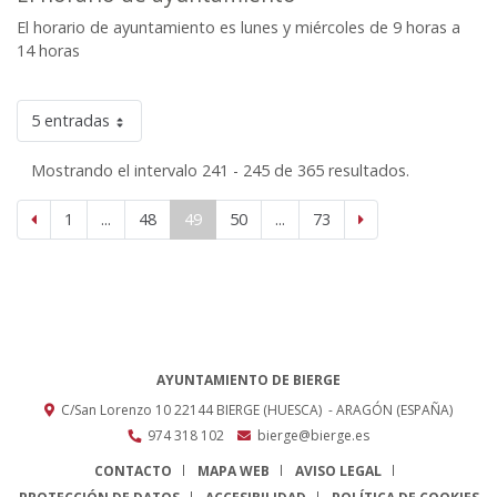
El horario de ayuntamiento es lunes y miércoles de 9 horas a
14 horas
5 entradas
Mostrando el intervalo 241 - 245 de 365 resultados.
1
...
48
49
50
...
73
AYUNTAMIENTO DE BIERGE
C/San Lorenzo 10
22144
BIERGE (HUESCA)
- ARAGÓN
(ESPAÑA)
974 318 102
bierge@bierge.es
CONTACTO
MAPA WEB
AVISO LEGAL