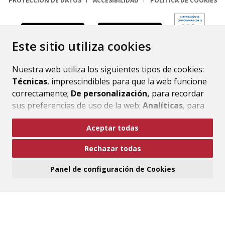
PROTECCIÓN DE DATOS
ACCESIBILIDAD
POLÍTICA DE COOKIES
ENLACE
Este sitio utiliza cookies
Nuestra web utiliza los siguientes tipos de cookies:
Técnicas
, imprescindibles para que la web funcione
correctamente;
De personalización,
para recordar
sus preferencias de uso de la web;
Analíticas
, para
mejorar el funcionamiento de la web y sus servicios.
Aceptar todas
Si acepta pulsando el botón
“Aceptar todas”
Rechazar todas
consideramos que acepta su uso. Si pulsa el botón
“Rechazar todas”
o continúa navegando sin realizar
Panel de configuración de Cookies
ninguna acción, se guardarán las cookies técnicas
imprescindibles. Para personalizar sus preferencias
acceda al
“Panel de configuración de cookies”.
Puede consultar más información, cómo