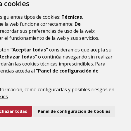
za cookies
 siguientes tipos de cookies:
Técnicas
,
ue la web funcione correctamente;
De
recordar sus preferencias de uso de la web;
r el funcionamiento de la web y sus servicios.
botón
“Aceptar todas”
consideramos que acepta su
Rechazar todas”
o continúa navegando sin realizar
darán las cookies técnicas imprescindibles. Para
rencias acceda al
“Panel de configuración de
formación, cómo configurarlas y posibles riesgos en
DE DATOS
ACCESIBILIDAD
POLÍTICA DE COOKIES
kies
.
ENLACE EXTERNO AL
chazar todas
Panel de configuración de Cookies