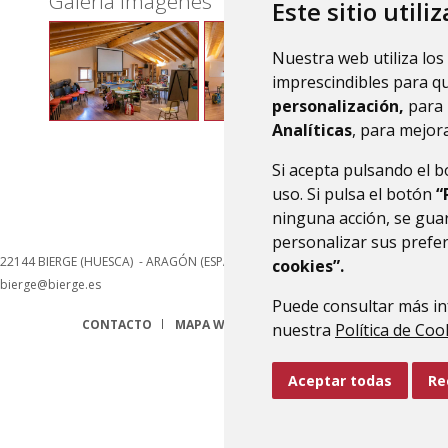
Galería imágenes
Este sitio utili
Nuestra web utiliza los
imprescindibles para q
personalización,
para 
Analíticas
, para mejora
Si acepta pulsando el 
uso. Si pulsa el botón
“
ninguna acción, se guar
personalizar sus prefe
22144
BIERGE (HUESCA)
- ARAGÓN
(ESPAÑA)
cookies”.
bierge@bierge.es
Puede consultar más in
CONTACTO
MAPA WEB
AVISO LEGAL
PROTECCIÓN 
nuestra
Política de Coo
Aceptar todas
Re