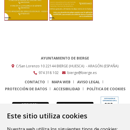
AYUNTAMIENTO DE BIERGE
C/San Lorenzo 10
22144
BIERGE (HUESCA)
- ARAGÓN
(ESPAÑA)
974 318 102
bierge@bierge.es
CONTACTO
MAPA WEB
AVISO LEGAL
PROTECCIÓN DE DATOS
ACCESIBILIDAD
POLÍTICA DE COOKIES
ENLACE
Este sitio utiliza cookies
Nuestra web utiliza los siguientes tipos de cookies: