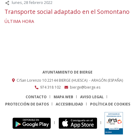
lunes, 28 febrero 2022
Transporte social adaptado en el Somontano
ÚLTIMA HORA
AYUNTAMIENTO DE BIERGE
C/San Lorenzo 10
22144
BIERGE (HUESCA)
- ARAGÓN
(ESPAÑA)
974 318 102
bierge@bierge.es
CONTACTO
MAPA WEB
AVISO LEGAL
PROTECCIÓN DE DATOS
ACCESIBILIDAD
POLÍTICA DE COOKIES
ENLACE