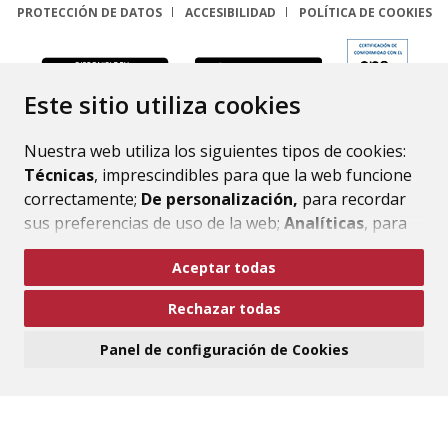
PROTECCIÓN DE DATOS
ACCESIBILIDAD
POLÍTICA DE COOKIES
ENLACE
Este sitio utiliza cookies
Nuestra web utiliza los siguientes tipos de cookies:
Técnicas
, imprescindibles para que la web funcione
correctamente;
De personalización,
para recordar
sus preferencias de uso de la web;
Analíticas
, para
mejorar el funcionamiento de la web y sus servicios.
Aceptar todas
Si acepta pulsando el botón
“Aceptar todas”
Rechazar todas
consideramos que acepta su uso. Si pulsa el botón
“Rechazar todas”
o continúa navegando sin realizar
Panel de configuración de Cookies
ninguna acción, se guardarán las cookies técnicas
imprescindibles. Para personalizar sus preferencias
acceda al
“Panel de configuración de cookies”.
Puede consultar más información, cómo