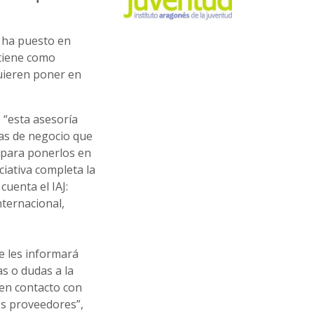
) ha puesto en
tiene como
uieren poner en
e “esta asesoría
eas de negocio que
 para ponerlos en
iativa completa la
cuenta el IAJ:
nternacional,
e les informará
s o dudas a la
en contacto con
es proveedores”,