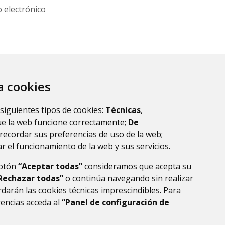
o electrónico
za cookies
 siguientes tipos de cookies:
Técnicas
,
ue la web funcione correctamente;
De
recordar sus preferencias de uso de la web;
r el funcionamiento de la web y sus servicios.
botón
“Aceptar todas”
consideramos que acepta su
Rechazar todas”
o continúa navegando sin realizar
darán las cookies técnicas imprescindibles. Para
rencias acceda al
“Panel de configuración de
DE DATOS
ACCESIBILIDAD
POLÍTICA DE COOKIES
ENLACE EXTERNO AL