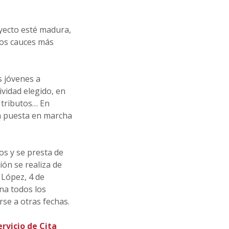
oyecto esté madura,
 los cauces más
s jóvenes a
ividad elegido, en
 tributos… En
la puesta en marcha
os y se presta de
ión se realiza de
 López, 4 de
ona todos los
rse a otras fechas.
ervicio de Cita