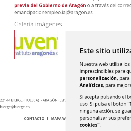
previa del Gobierno de Aragón
o a través del corre
emancipacionempleo.iaj@aragon.es.
Galería imágenes
Este sitio utili
Nuestra web utiliza los
imprescindibles para q
personalización,
para 
Analíticas
, para mejora
Si acepta pulsando el 
22144
BIERGE (HUESCA)
- ARAGÓN
(ESPAÑA)
uso. Si pulsa el botón
“
bierge@bierge.es
ninguna acción, se guar
personalizar sus prefe
CONTACTO
MAPA WEB
AVISO LEGAL
PROTECCIÓN 
cookies”.