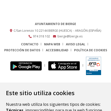
AYUNTAMIENTO DE BIERGE
C/San Lorenzo 10
22144
BIERGE (HUESCA)
- ARAGÓN
(ESPAÑA)
974 318 102
bierge@bierge.es
CONTACTO
MAPA WEB
AVISO LEGAL
PROTECCIÓN DE DATOS
ACCESIBILIDAD
POLÍTICA DE COOKIES
ENLACE
Este sitio utiliza cookies
Nuestra web utiliza los siguientes tipos de cookies:
Técnicas
, imprescindibles para que la web funcione