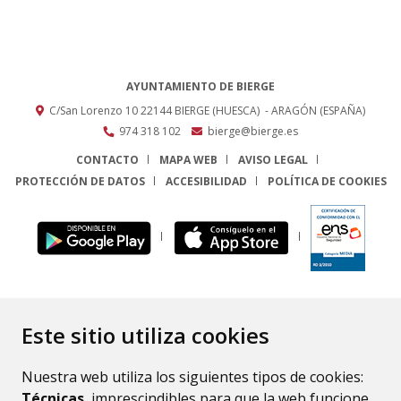
AYUNTAMIENTO DE BIERGE
C/San Lorenzo 10
22144
BIERGE (HUESCA)
- ARAGÓN
(ESPAÑA)
974 318 102
bierge@bierge.es
CONTACTO
MAPA WEB
AVISO LEGAL
PROTECCIÓN DE DATOS
ACCESIBILIDAD
POLÍTICA DE COOKIES
ENLACE
Este sitio utiliza cookies
Nuestra web utiliza los siguientes tipos de cookies:
Técnicas
, imprescindibles para que la web funcione