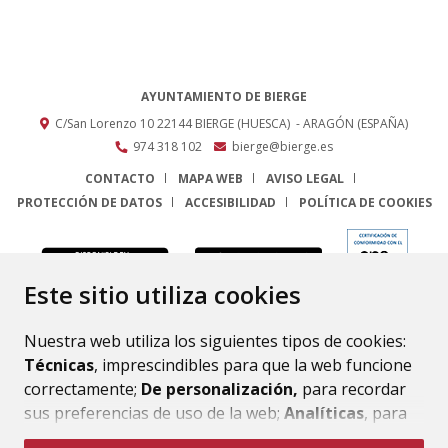
AYUNTAMIENTO DE BIERGE
C/San Lorenzo 10
22144
BIERGE (HUESCA)
- ARAGÓN
(ESPAÑA)
974 318 102
bierge@bierge.es
CONTACTO
MAPA WEB
AVISO LEGAL
PROTECCIÓN DE DATOS
ACCESIBILIDAD
POLÍTICA DE COOKIES
ENLACE
Este sitio utiliza cookies
Nuestra web utiliza los siguientes tipos de cookies:
Técnicas
, imprescindibles para que la web funcione
correctamente;
De personalización,
para recordar
sus preferencias de uso de la web;
Analíticas
, para
mejorar el funcionamiento de la web y sus servicios.