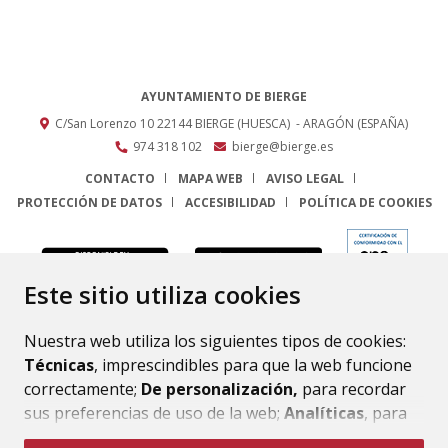
AYUNTAMIENTO DE BIERGE
C/San Lorenzo 10
22144
BIERGE (HUESCA)
- ARAGÓN
(ESPAÑA)
974 318 102
bierge@bierge.es
CONTACTO
MAPA WEB
AVISO LEGAL
PROTECCIÓN DE DATOS
ACCESIBILIDAD
POLÍTICA DE COOKIES
ENLACE
Este sitio utiliza cookies
Nuestra web utiliza los siguientes tipos de cookies:
Técnicas
, imprescindibles para que la web funcione
correctamente;
De personalización,
para recordar
sus preferencias de uso de la web;
Analíticas
, para
mejorar el funcionamiento de la web y sus servicios.