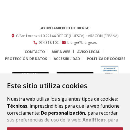
AYUNTAMIENTO DE BIERGE
C/San Lorenzo 10
22144
BIERGE (HUESCA)
- ARAGÓN
(ESPAÑA)
974 318 102
bierge@bierge.es
CONTACTO
MAPA WEB
AVISO LEGAL
PROTECCIÓN DE DATOS
ACCESIBILIDAD
POLÍTICA DE COOKIES
ENLACE
Este sitio utiliza cookies
Nuestra web utiliza los siguientes tipos de cookies:
Técnicas
, imprescindibles para que la web funcione
correctamente;
De personalización,
para recordar
sus preferencias de uso de la web;
Analíticas
, para
mejorar el funcionamiento de la web y sus servicios.