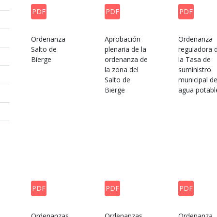
PDF
PDF
PDF
Ordenanza
Aprobación
Ordenanza
Salto de
plenaria de la
reguladora 
Bierge
ordenanza de
la Tasa de
la zona del
suministro
Salto de
municipal d
Bierge
agua potabl
PDF
PDF
PDF
Ordenanzas
Ordenanzas
Ordenanza