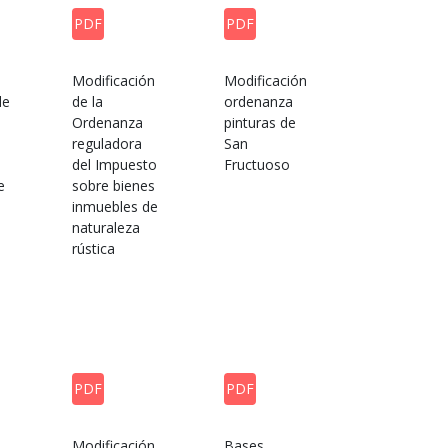
PDF
PDF
Modificación
Modificación
de
de la
ordenanza
Ordenanza
pinturas de
reguladora
San
e
del Impuesto
Fructuoso
e
sobre bienes
inmuebles de
naturaleza
rústica
PDF
PDF
Modificación
Bases