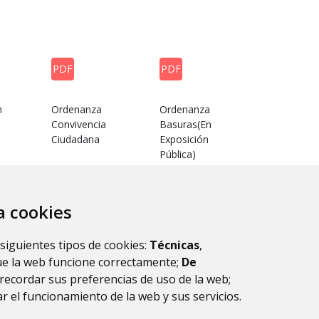
PDF
PDF
n
Ordenanza
Ordenanza
Convivencia
Basuras(En
Ciudadana
Exposición
Pública)
za cookies
ultados.
1
2
 siguientes tipos de cookies:
Técnicas
,
ue la web funcione correctamente;
De
recordar sus preferencias de uso de la web;
r el funcionamiento de la web y sus servicios.