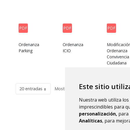
PDF
PDF
PDF
Ordenanza
Ordenanza
Modificació
Parking
ICIO
Ordenanza
Convivencia
Ciudadana
Este sitio utili
20 entradas
Mostrando el intervalo 1 - 20 de 32 res
Nuestra web utiliza los
imprescindibles para q
personalización,
para 
Analíticas
, para mejora