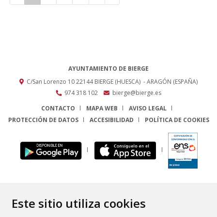
AYUNTAMIENTO DE BIERGE
C/San Lorenzo 10
22144
BIERGE (HUESCA)
- ARAGÓN
(ESPAÑA)
974 318 102
bierge@bierge.es
CONTACTO
MAPA WEB
AVISO LEGAL
PROTECCIÓN DE DATOS
ACCESIBILIDAD
POLÍTICA DE COOKIES
ENLACE
Este sitio utiliza cookies