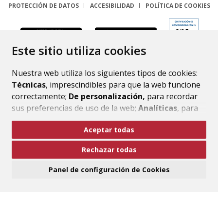
PROTECCIÓN DE DATOS
ACCESIBILIDAD
POLÍTICA DE COOKIES
ENLACE
Este sitio utiliza cookies
Nuestra web utiliza los siguientes tipos de cookies:
Técnicas
, imprescindibles para que la web funcione
correctamente;
De personalización,
para recordar
sus preferencias de uso de la web;
Analíticas
, para
mejorar el funcionamiento de la web y sus servicios.
Aceptar todas
Si acepta pulsando el botón
“Aceptar todas”
Rechazar todas
consideramos que acepta su uso. Si pulsa el botón
“Rechazar todas”
o continúa navegando sin realizar
Panel de configuración de Cookies
ninguna acción, se guardarán las cookies técnicas
imprescindibles. Para personalizar sus preferencias
acceda al
“Panel de configuración de cookies”.
Puede consultar más información, cómo