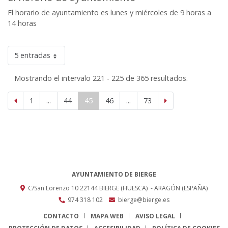
El horario de ayuntamiento es lunes y miércoles de 9 horas a
14 horas
5 entradas
Mostrando el intervalo 221 - 225 de 365 resultados.
1
...
44
45
46
...
73
AYUNTAMIENTO DE BIERGE
C/San Lorenzo 10
22144
BIERGE (HUESCA)
- ARAGÓN
(ESPAÑA)
974 318 102
bierge@bierge.es
CONTACTO
MAPA WEB
AVISO LEGAL