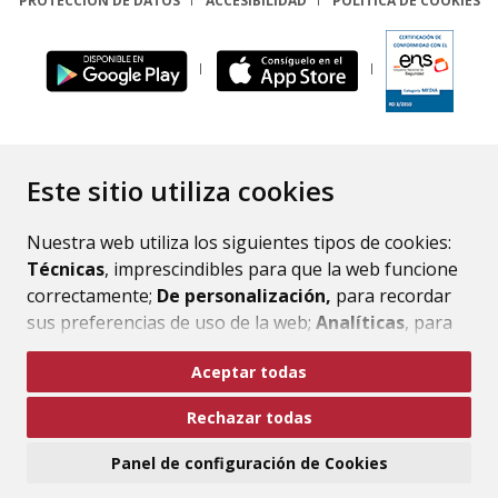
PROTECCIÓN DE DATOS
ACCESIBILIDAD
POLÍTICA DE COOKIES
ENLACE
Este sitio utiliza cookies
Nuestra web utiliza los siguientes tipos de cookies:
Técnicas
, imprescindibles para que la web funcione
correctamente;
De personalización,
para recordar
sus preferencias de uso de la web;
Analíticas
, para
mejorar el funcionamiento de la web y sus servicios.
Aceptar todas
Si acepta pulsando el botón
“Aceptar todas”
Rechazar todas
consideramos que acepta su uso. Si pulsa el botón
“Rechazar todas”
o continúa navegando sin realizar
Panel de configuración de Cookies
ninguna acción, se guardarán las cookies técnicas