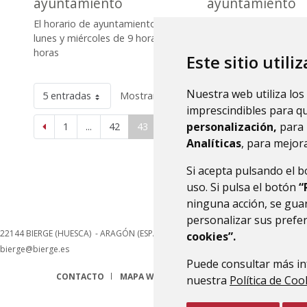
ayuntamiento
ayuntamiento
El horario de ayuntamiento es
El horario de ayuntam
lunes y miércoles de 9 horas a 14
lunes y miércoles de 9
horas
horas
Este sitio utili
Nuestra web utiliza los
5 entradas
Mostrando el intervalo 211 - 215 de 365 
imprescindibles para q
personalización,
para 
1
...
42
43
44
...
73
Analíticas
, para mejora
Si acepta pulsando el 
uso. Si pulsa el botón
“
ninguna acción, se guar
personalizar sus prefe
22144
BIERGE (HUESCA)
- ARAGÓN
(ESPAÑA)
cookies”.
bierge@bierge.es
Puede consultar más in
CONTACTO
MAPA WEB
AVISO LEGAL
PROTECCIÓN 
nuestra
Política de Coo