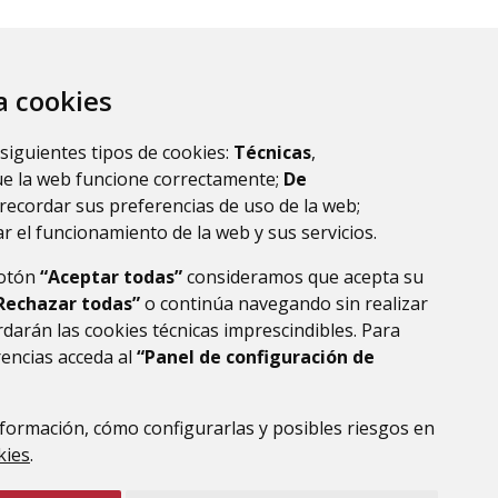
iento es
 horas a 14
za cookies
 siguientes tipos de cookies:
Técnicas
,
resultados.
ue la web funcione correctamente;
De
recordar sus preferencias de uso de la web;
r el funcionamiento de la web y sus servicios.
botón
“Aceptar todas”
consideramos que acepta su
Rechazar todas”
o continúa navegando sin realizar
darán las cookies técnicas imprescindibles. Para
rencias acceda al
“Panel de configuración de
formación, cómo configurarlas y posibles riesgos en
DE DATOS
ACCESIBILIDAD
POLÍTICA DE COOKIES
kies
.
ENLACE EXTERNO AL