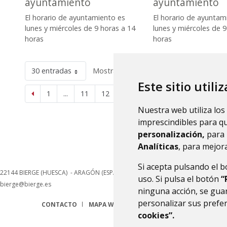
ayuntamiento
ayuntamiento
El horario de ayuntamiento es
El horario de ayuntam
lunes y miércoles de 9 horas a 14
lunes y miércoles de 9
horas
horas
30 entradas
Mostrando el intervalo 361 - 365 de 365
Este sitio utili
1
...
11
12
13
Nuestra web utiliza los
imprescindibles para q
personalización,
para 
Analíticas
, para mejora
Si acepta pulsando el 
22144
BIERGE (HUESCA)
- ARAGÓN
(ESPAÑA)
uso. Si pulsa el botón
“
bierge@bierge.es
ninguna acción, se guar
personalizar sus prefe
CONTACTO
MAPA WEB
AVISO LEGAL
PROTECCIÓN 
cookies”.