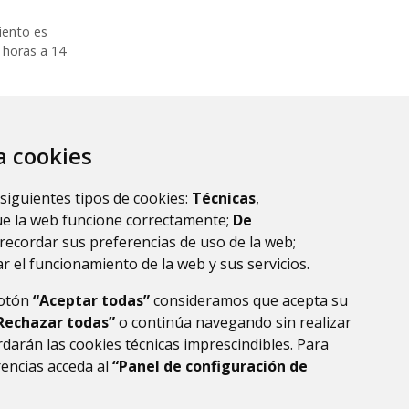
iento es
 horas a 14
 resultados.
za cookies
 siguientes tipos de cookies:
Técnicas
,
ue la web funcione correctamente;
De
recordar sus preferencias de uso de la web;
r el funcionamiento de la web y sus servicios.
botón
“Aceptar todas”
consideramos que acepta su
Rechazar todas”
o continúa navegando sin realizar
darán las cookies técnicas imprescindibles. Para
rencias acceda al
“Panel de configuración de
DE DATOS
ACCESIBILIDAD
POLÍTICA DE COOKIES
ENLACE EXTERNO AL