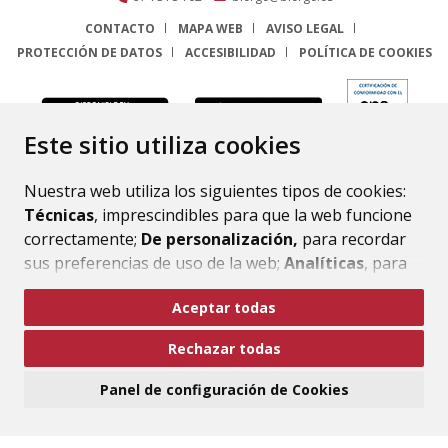
CONTACTO
MAPA WEB
AVISO LEGAL
PROTECCIÓN DE DATOS
ACCESIBILIDAD
POLÍTICA DE COOKIES
ENLACE
Este sitio utiliza cookies
Nuestra web utiliza los siguientes tipos de cookies:
Técnicas
, imprescindibles para que la web funcione
correctamente;
De personalización,
para recordar
sus preferencias de uso de la web;
Analíticas
, para
mejorar el funcionamiento de la web y sus servicios.
Aceptar todas
Si acepta pulsando el botón
“Aceptar todas”
Rechazar todas
consideramos que acepta su uso. Si pulsa el botón
“Rechazar todas”
o continúa navegando sin realizar
Panel de configuración de Cookies
ninguna acción, se guardarán las cookies técnicas
imprescindibles. Para personalizar sus preferencias
acceda al
“Panel de configuración de cookies”.